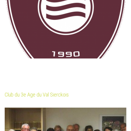
Club du 3e Age du Val Sierckois