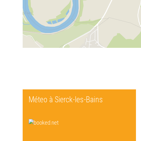
Méteo à Sierck-les-Bains