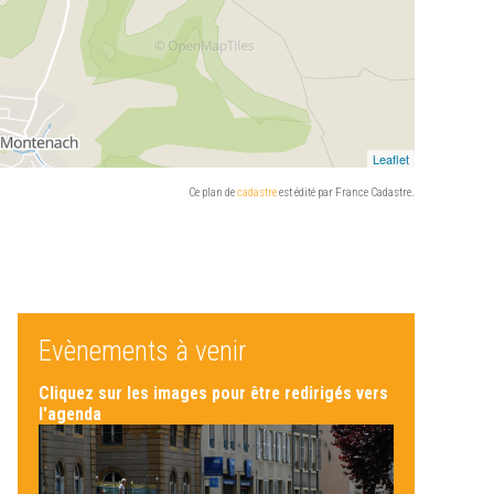
Ce plan de
cadastre
est édité par France Cadastre.
Evènements à venir
Cliquez sur les images pour être redirigés vers
l'agenda