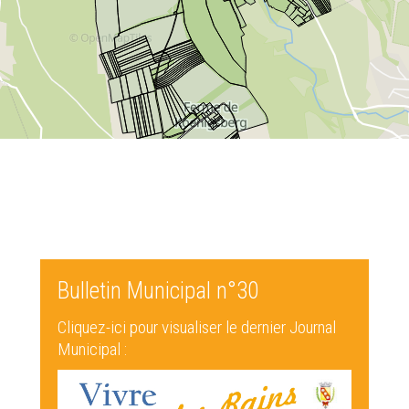
Bulletin Municipal n°30
Cliquez-ici pour visualiser le dernier Journal
Municipal :