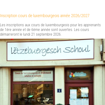
Sierck-les-Bains est sur Panneau Pocket !
Inscription cours de luxembourgeois année 2026/2027
Cliquez ici pour plus d'informations
Les inscriptions aux cours de luxembourgeois pour les apprenants
de 1ère année et de 6ème année sont ouvertes. Les cours
démarreront le lundi 21 septembre 2026.
Renaissance du
Château des Ducs de Lorraine
Cliquez ici