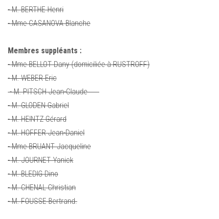
- M. BERTHE Henri
- Mme CASANOVA Blanche
Membres suppléants :
- Mme BELLOT Dany (domiciliée à RUSTROFF)
- M. WEBER Eric
- M. PITSCH Jean-Claude
- M. GLODEN Gabriel
- M. HEINTZ Gérard
- M. HOFFER Jean-Daniel
- Mme BRUANT Jacqueline
- M. JOURNET Yanick
- M. BLEDIG Dino
- M. CHENAL Christian
- M. FOUSSE Bertrand.