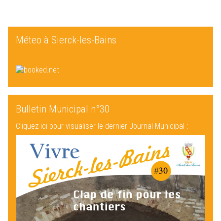
Méteo à Sierck-les-Bains
Bulletin Municipal n°30
Cliquez-ici pour visualiser le dernier Journal Municipal :