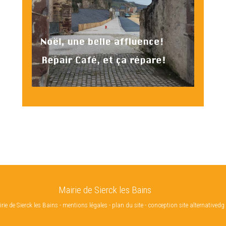
Mairie de Sierck les Bains
ie de Sierck les Bains
-
mentions légales
-
plan du site
-
conception site alternativedg