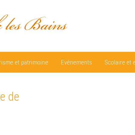
risme et patrimoine
Evénements
Scolaire et 
le de