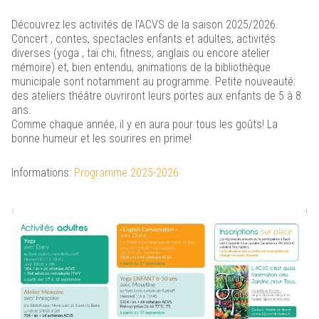
Sierck-les-Bains est sur Panneau Pocket !
Découvrez les activités de l'ACVS de la saison 2025/2026.
Concert , contes, spectacles enfants et adultes, activités
Cliquez ici pour plus d'informations
diverses (yoga , taï chi, fitness, anglais ou encore atelier
mémoire) et, bien entendu, animations de la bibliothèque
municipale sont notamment au programme. Petite nouveauté:
des ateliers théâtre ouvriront leurs portes aux enfants de 5 à 8
ans.
Comme chaque année, il y en aura pour tous les goûts! La
bonne humeur et les sourires en prime!
Renaissance du
Informations:
Programme 2025-2026
Château des Ducs de Lorraine
Cliquez ici