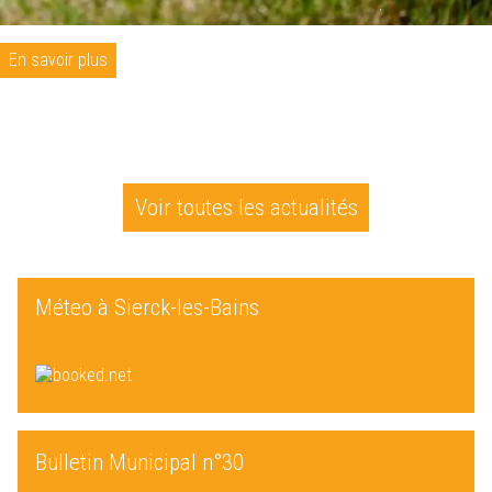
En savoir plus
Voir toutes les actualités
Méteo à Sierck-les-Bains
Bulletin Municipal n°30